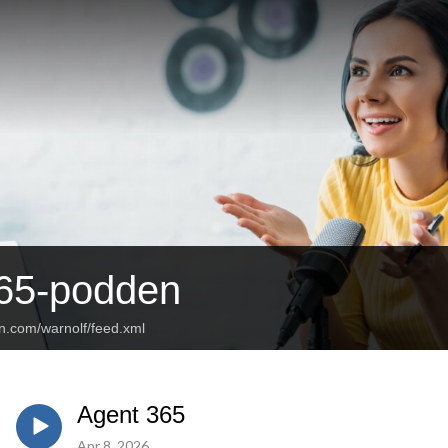
365-podden
an.com/warnolf/feed.xml
Agent 365
Apr 8, 2026