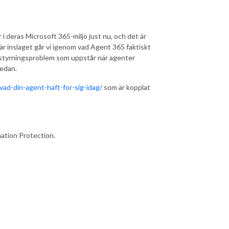
i deras Microsoft 365-miljö just nu, och det är
r inslaget går vi igenom vad Agent 365 faktiskt
 styrningsproblem som uppstår när agenter
sedan.
vad-din-agent-haft-for-sig-idag/
som är kopplat
mation Protection.