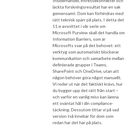
Insiderhandel, intressekonflikter och
läckta forskningsresultat har en sak
gemensamt: Dom kan förhindras med
rätt teknisk spärr på plats. I detta det
11:e avsnittet i vår serie om
Microsoft Purview skall det handla om
Information Barriers, som är
Microsofts svar på det behovet: ett
verktyg som automatiskt blockerar
kommunikation och samarbete mellan
definierade grupper i Teams,
SharePoint och OneDrive, utan att
någon behöver göra något manuellt.
Vi reder ut när det faktiskt krävs, hur
du bygger upp det rätt från start –
och varför en vanlig miss kan lämna
ett oväntat hål i din compliance-
täckning. Dessutom tittar vi på vad
version två innebär för dom som
redan har det här på plats.