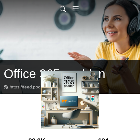
Office 365-podden
https://feed.podbean.com/warnolf/feed.xml