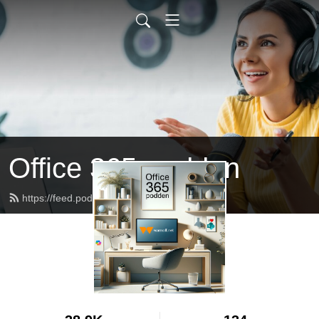
Office 365-podden
https://feed.podbean.com/warnolf/feed.xml