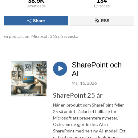
38.9K
134
Downloads
Episodes
Share
RSS
En podcast om Microsoft 365 på svenska
SharePoint och
AI
Mar 16, 2026
SharePoint 25 år
När en produkt som SharePoint fyller
25 så är det såklart ett tillfälle för
Microsoft att presentera nyheter.
Och som de gjorde det. AI in
SharePoint med helt ny AI-modell. Ett
nytt utseende och nya funktioner.