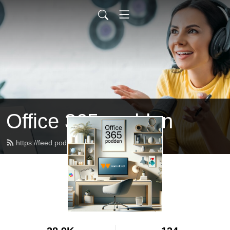
Office 365-podden
https://feed.podbean.com/warnolf/feed.xml