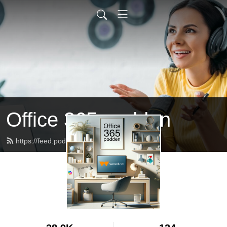
Office 365-podden
https://feed.podbean.com/warnolf/feed.xml